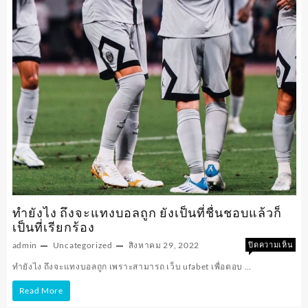
ทำยังไง ถึงจะแทงบอลถูก ยังเป็นที่ชื่นชอบแล้วก็
เป็นที่เรียกร้อง
บน
admin
Uncategorized
สิงหาคม 29, 2022
ปิดความเห็น
ทำ
ทำยังไง ถึงจะแทงบอลถูก เพราะสามารถ เว็บ ufabet เพื่อตอบ …
ยัง
ไง
ทำ
Read More
ถึง