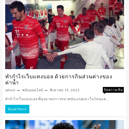
โลก
ดี
วิธี
การ
ที่สุด
ทำ
ใน
ผล
กำไ
โลก2021
ที่มา
วิธี
กก
ว่า
การ
ทำ
ผล
ทำกำไรเว็บแทงบอล ด้วยการกินส่วนต่างของ
กำไร
ค่าน้ำ
ที่มา
บน
admin
พนันออนไลน์
สิงหาคม 19, 2022
ปิดความเห็น
กก
ทำ
ทำกำไรเว็บแทงบอล ที่มุ่งมาดปรารถนาพนัน ufabet เว็บไหนแต …
กำไ
ว่า
เว็บ
ทำ
Read More
แทง
กำไร
บอ
ด้วย
เว็บ