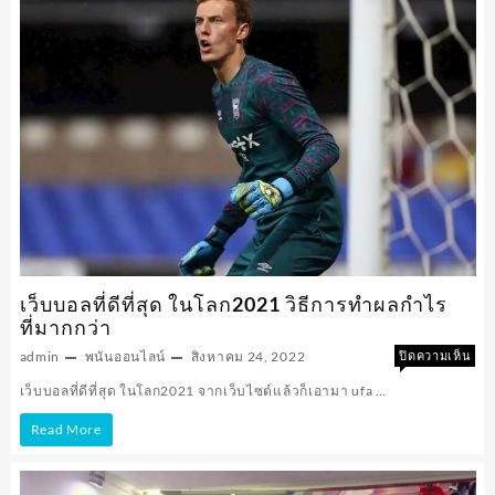
งาน
ที่
ผ่าน
ได้
เรียก
เอเย่นต์
ง่าย
ไม่
ร้อง
ใช้
ยุ่ง
งาน
ยาก
สลั
ได้
ซับ
ง่าย
ซ้อ
ไม่
ยุ่ง
ยาก
เว็บบอลที่ดีที่สุด ในโลก2021 วิธีการทำผลกำไร
สลับ
ที่มากกว่า
ซับ
บน
admin
พนันออนไลน์
สิงหาคม 24, 2022
ปิดความเห็น
ซ้อน
เว็บ
เว็บบอลที่ดีที่สุด ในโลก2021 จากเว็บไซต์แล้วก็เอามา ufa …
บอ
ที่
เว็บ
Read More
ดี
บอล
ที่สุ
ใน
ที่