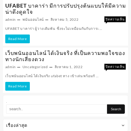
ลุ้น
UFABET บาคาร่า มีการปรับปรุงต้นแบบให้มีความ
สร้าง
ระท
น่าดึงดูดใจ
ไป
ความ
บน
admin
พนันออนไลน์
สิงหาคม 5, 2022
ปิดความเห็น
กับ
สนุก
UFA
การ
UFABET บาคาร่า ผู้วางเดิมพัน ซึ่งจะไม่เหมือนกันกับการเ …
บา
จ่าย
ลุ้น
คา
เงิน
UFABET
Read More
ระทึก
ร่า
บา
มี
ไป
เว็บพนันออนไลน์ ได้เงินจริง ที่เป็นความพอใจของ
การ
คา
ทางนักเสี่ยงดวง
กับ
ปรับ
ร่า
ต้น
บน
admin
Uncategorized
สิงหาคม 1, 2022
ปิดความเห็น
การ
ให้
เว็บ
มี
เว็บพนันออนไลน์ ได้เงินจริง ufabet ทาง เข้าเล่น พร้อมกั …
จ่าย
มี
พนั
การ
ควา
ออน
เงิน
เว็บ
Read More
น่า
ได้
ปรับปรุง
พนัน
ดึงด
เงิน
ต้นแบบ
ใจ
.
จริง
ออนไลน์
ที่
ให้
ได้
เป็น
มี
ควา
เงิน
เรื่องล่าสุด
พอใ
ความ
จริง
ของ