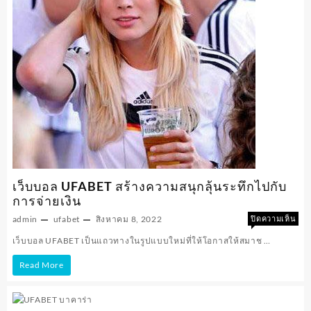
สิ่ง
นี้
มี
ที่
ควา
จะ
เข้ม
ข้น
ทำให้
กลุ่ม
นี้
มี
ความ
เข้ม
เว็บบอล UFABET สร้างความสนุกลุ้นระทึกไปกับ
ข้น
การจ่ายเงิน
บน
admin
ufabet
สิงหาคม 8, 2022
ปิดความเห็น
เว็บ
เว็บบอล UFABET เป็นแถวทางในรูปแบบใหม่ที่ให้โอกาสให้สมาช …
บอ
UFA
เว็บ
Read More
สร้า
บอล
ควา
สนุ
UFABET