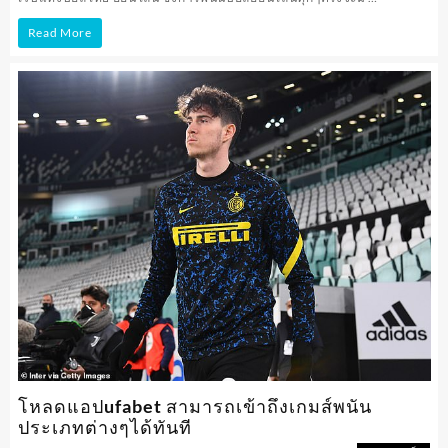
แทง
บอ
เว็บ
Read More
ไทย
แทง
ออน
แนว
บอล
การ
ไทย
พนั
บอ
ออนไลน์
ออน
แนวทาง
การ
พนัน
บอล
ออนไลน์
โหลดแอปufabet สามารถเข้าถึงเกมส์พนัน
ประเภทต่างๆได้ทันที