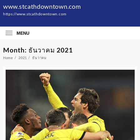
Skip
www.stcathdowntown.com
to
https://www.stcathdowntown.com
content
MENU
Month:
ธันวาคม 2021
Home
2021
ธันวาคม