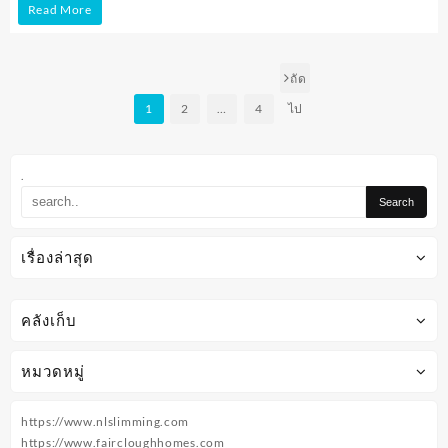
บอ
บอ
เว็บ
Read More
การ
เคร
ยอด
แทง
ฟรี
นิย
เดิม
หนท
บอล
เมนู
ถัด
พัน
การ
นำทาง
เครดิต
เดิม
1
2
…
4
ไป
เกมส์
เรื่อง
พัน
ฟรี300
กีฬา
เกม
หนทาง
กีฬ
บอล
.
บอ
การ
ยอด
ที่
เดิม
ดี
นิยม
พัน
เรื่องล่าสุด
เกม
กีฬา
คลังเก็บ
บอล
ที่
หมวดหมู่
ดี
https://www.nlslimming.com
https://www.faircloughhomes.com