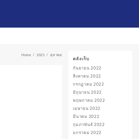
Home
2021
ตุลาคม
คลังเก็บ
กันยายน 2022
สิงหาคม 2022
กรกฎาคม 2022
มิถุนายน 2022
พฤษภาคม 2022
เมษายน 2022
มีนาคม 2022
กุมภาพันธ์ 2022
มกราคม 2022